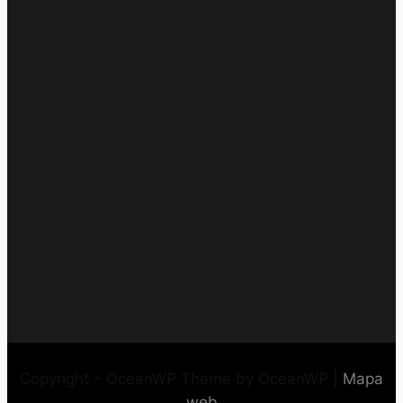
Copyright – OceanWP Theme by OceanWP |
Mapa
web