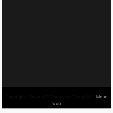
Copyright – OceanWP Theme by OceanWP |
Mapa
web