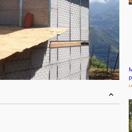
M
p
L