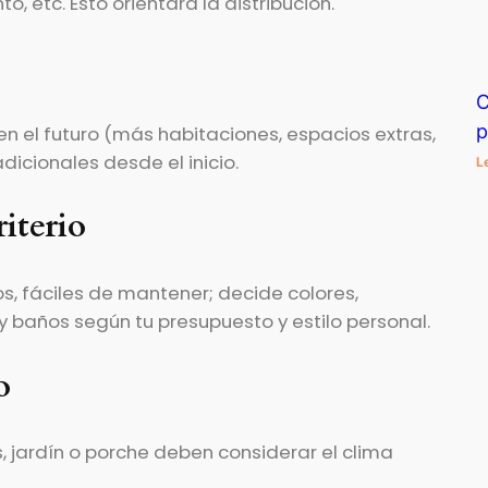
, etc. Esto orientará la distribución.
C
p
 en el futuro (más habitaciones, espacios extras,
dicionales desde el inicio.
L
riterio
s, fáciles de mantener; decide colores,
 y baños según tu presupuesto y estilo personal.
o
, jardín o porche deben considerar el clima