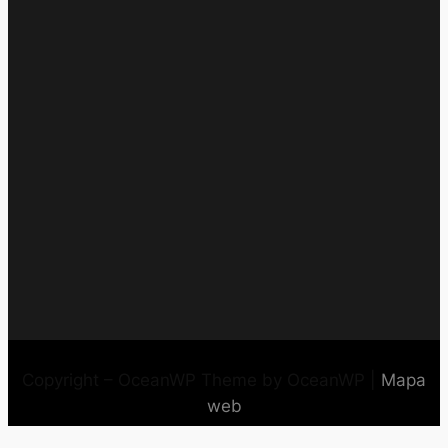
Copyright – OceanWP Theme by OceanWP |
Mapa
web