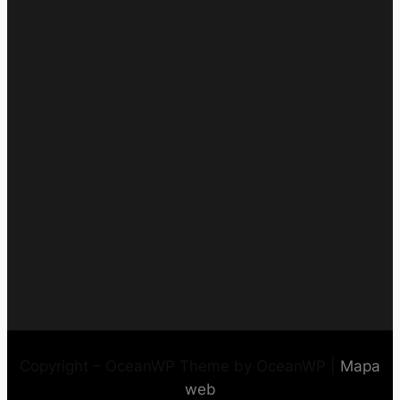
Copyright – OceanWP Theme by OceanWP |
Mapa
web